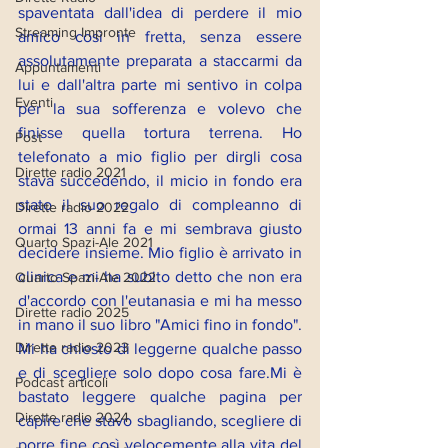
spaventata dall'idea di perdere il mio 
Streaming Impronte
amico così in fretta, senza essere 
assolutamente preparata a staccarmi da 
Appuntamenti
lui e dall'altra parte mi sentivo in colpa 
Eventi
per la sua sofferenza e volevo che 
finisse quella tortura terrena. Ho 
Post
telefonato a mio figlio per dirgli cosa 
Dirette radio 2021
stava succedendo, il micio in fondo era 
stato il suo regalo di compleanno di 
Dirette radio 2022
ormai 13 anni fa e mi sembrava giusto 
Quarto Spazi-Ale 2021
decidere insieme. Mio figlio è arrivato in 
clinica e mi ha subito detto che non era 
Quarto Spazi-Ale 2022
d'accordo con l'eutanasia e mi ha messo 
Dirette radio 2025
in mano il suo libro "Amici fino in fondo". 
Dirette radio 2023
Mi ha chiesto di leggerne qualche passo 
e di scegliere solo dopo cosa fare.Mi è 
Podcast articoli
bastato leggere qualche pagina per 
Dirette radio 2024
capire che stavo sbagliando, scegliere di 
porre fine così velocemente alla vita del 