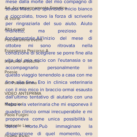
mese dalla morte del mio compagno di 
Art. Accompagnamento Empatico
strada Meo, uno splendido micio bianco 
e cioccolato, trovo la forza di scriverle 
IA storie
per ringraziarla del suo aiuto. Aiuto 
Altri eventi
indiretto, ma prezioso e 
fondamentale.All'inizio del mese di 
Psicodramma eventi
ottobre mi sono ritrovata nella 
Esperienze Percorso A
condizione di scegliere se porre fine alla 
vita del mio micio con l'eutanasia o se 
Impronte artistiche
accompagnarlo personalmente in 
Poesie
questo viaggio tenendolo a casa con me 
fino alla fine. Ero in clinica veterinaria 
art. Psicodramma
con il mio mico in braccio ormai esausto 
VIDEO ANTEPRIMA
dall'ultimo tentativo di aiutarlo con una 
flebo e la veterinaria che mi esponeva il 
Magazine
quadro clinico ormai irrecuperabile e mi 
Paola Fulgini
proponeva come unica possibilità la 
Impronte Live
dolce morte.Può immaginare la 
disperazione di quel momento, ero 
Dirette Radio