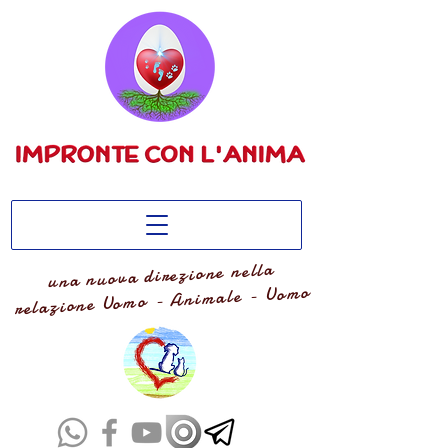
una nuova direzione nella
relazione Uomo - Animale - Uomo