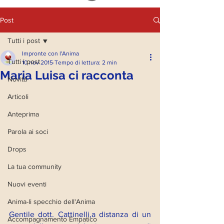
Post
Tutti i post
Impronte con l'Anima
Tutti i post
10 nov 2015
Tempo di lettura: 2 min
Maria Luisa ci racconta
Novità
Articoli
Anteprima
Parola ai soci
Drops
La tua community
Nuovi eventi
Anima-li specchio dell'Anima
Gentile dott. Cattinelli,a distanza di un 
Accompagnamento Empatico