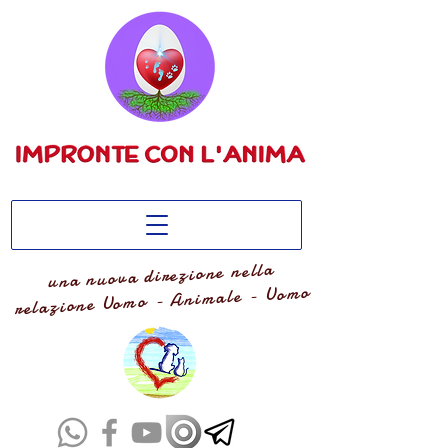
una nuova direzione nella
relazione Uomo - Animale - Uomo