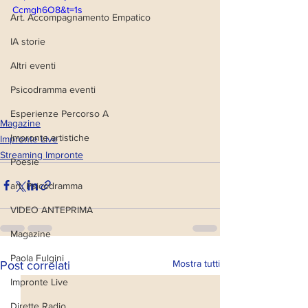
Ccmgh6O8&t=1s
Art. Accompagnamento Empatico
IA storie
Altri eventi
Psicodramma eventi
Esperienze Percorso A
Magazine
Impronte artistiche
Impronte Live
Streaming Impronte
Poesie
art. Psicodramma
VIDEO ANTEPRIMA
Magazine
Paola Fulgini
Mostra tutti
Post correlati
Impronte Live
Dirette Radio