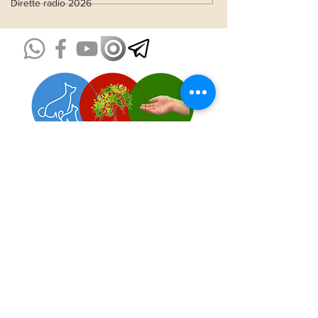
Dirette radio 2026
NOSTRO ANIMA-LE
Come sostenere
l'Associazione!
Impronte è Energia
e frequenza del Cuore