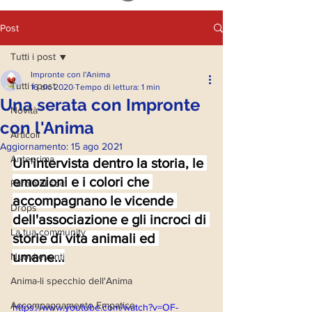
Post
Tutti i post
Impronte con l'Anima
Tutti i post
16 dic 2020
Tempo di lettura: 1 min
Una serata con Impronte
Novità
con l'Anima
Articoli
Aggiornamento:
15 ago 2021
Anteprima
Un'intervista dentro la storia, le 
emozioni e i colori che 
Parola ai soci
accompagnano le vicende 
Drops
dell'associazione e gli incroci di 
La tua community
storie di vita animali ed 
umane...
Nuovi eventi
Anima-li specchio dell'Anima
Accompagnamento Empatico
https://www.youtube.com/watch?v=OF-