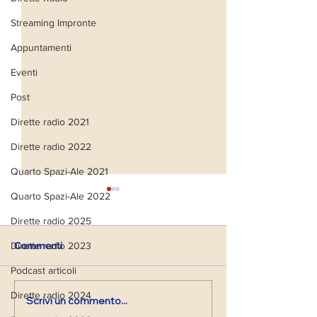
Streaming Impronte
Appuntamenti
Eventi
Post
Dirette radio 2021
Dirette radio 2022
Quarto Spazi-Ale 2021
Quarto Spazi-Ale 2022
Dirette radio 2025
Dirette radio 2023
Commenti
Podcast articoli
Dirette radio 2024
Scrivi un commento...
VIAGGIO NEI PAESAGGI
IL FULCRO DEL
DELL' ANIMA CON IL
MOVIMENTO