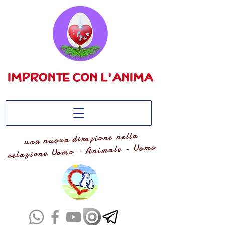
una nuova direzione nella
relazione Uomo - Animale - Uomo