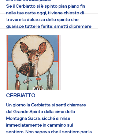
Se il Cerbiatto si è spinto pian piano fin
nelle tue carte oggi, ti viene chiesto di
trovare la dolcezza dello spirito che
guarisce tutte le ferite: smetti di premere
così intensamente affinché gli altri
cambino e amali così come sono, usa la
delicatezza nella tua situazione attuale e
divieni come la brezza estiva: calda e
amabile. Questo è lo strumento per
risolvere il tuo dilemma. Se la userai,
entrerai in contatto con la Montagna
Sacra, il punto della centratura e della
serenità, ed il Grande Spirito ti guiderà.
More
CERBIATTO
Un giorno la Cerbiatta si sentì chiamare
dal Grande Spirito dalla cima della
Montagna Sacra, sicché si mise
immediatamente in cammino sul
sentiero. Non sapeva che il sentiero per la