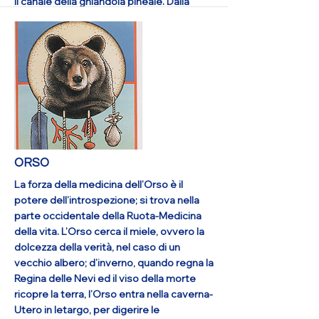
il canale della ghiandola pineale. Dalla
caverna dell’Orso, troverai il sentiero per
la Capanna del Sogno e per gli altri livelli
dell’immaginazione o coscienza. Nello
scegliere l’Orso, il potere del sapere ti ho
invitato ad entrare nel silenzio e
conoscere la Capanna del Sogno, in
modo che i tuoi scopi possono realizzarsi
concretamente. Questa è la forza
dell’Orso.
More
ORSO
La forza della medicina dell’Orso è il
potere dell’introspezione; si trova nella
parte occidentale della Ruota-Medicina
della vita. L’Orso cerca il miele, ovvero la
dolcezza della verità, nel caso di un
vecchio albero; d’inverno, quando regna la
Regina delle Nevi ed il viso della morte
ricopre la terra, l’Orso entra nella caverna-
Utero in letargo, per digerire le