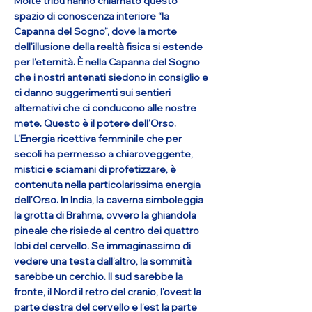
Molte tribù hanno chiamato questo
spazio di conoscenza interiore “la
Capanna del Sogno”, dove la morte
dell’illusione della realtà fisica si estende
per l’eternità. È nella Capanna del Sogno
che i nostri antenati siedono in consiglio e
ci danno suggerimenti sui sentieri
alternativi che ci conducono alle nostre
mete. Questo è il potere dell’Orso.
L’Energia ricettiva femminile che per
secoli ha permesso a chiaroveggente,
mistici e sciamani di profetizzare, è
contenuta nella particolarissima energia
dell’Orso. In India, la caverna simboleggia
la grotta di Brahma, ovvero la ghiandola
pineale che risiede al centro dei quattro
lobi del cervello. Se immaginassimo di
vedere una testa dall’altro, la sommità
sarebbe un cerchio. Il sud sarebbe la
fronte, il Nord il retro del cranio, l’ovest la
parte destra del cervello e l’est la parte