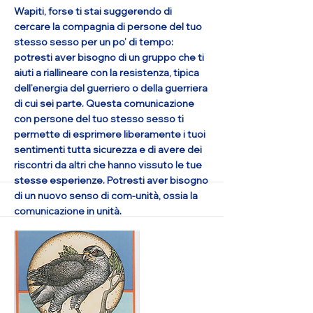
Wapiti, forse ti stai suggerendo di
cercare la compagnia di persone del tuo
stesso sesso per un po’ di tempo:
potresti aver bisogno di un gruppo che ti
aiuti a riallineare con la resistenza, tipica
dell’energia del guerriero o della guerriera
di cui sei parte. Questa comunicazione
con persone del tuo stesso sesso ti
permette di esprimere liberamente i tuoi
sentimenti tutta sicurezza e di avere dei
riscontri da altri che hanno vissuto le tue
stesse esperienze. Potresti aver bisogno
di un nuovo senso di com-unità, ossia la
comunicazione in unità.
Il Wapiti ti sta forse anche dicendo di
osservare come il tuo fisico sopporta lo
stress della vita, e di mantenere il tuo
passo in modo da conservare il tuo
equilibrio energetico per tutta la distanza
che intendi coprire. Vitamine o cibo