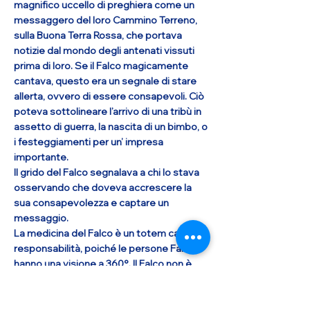
magnifico uccello di preghiera come un
messaggero del loro Cammino Terreno,
sulla Buona Terra Rossa, che portava
notizie dal mondo degli antenati vissuti
prima di loro. Se il Falco magicamente
cantava, questo era un segnale di stare
allerta, ovvero di essere consapevoli. Ciò
poteva sottolineare l’arrivo di una tribù in
assetto di guerra, la nascita di un bimbo, o
i festeggiamenti per un’ impresa
importante.
Il grido del Falco segnalava a chi lo stava
osservando che doveva accrescere la
sua consapevolezza e captare un
messaggio.
La medicina del Falco è un totem carico di
responsabilità, poiché le persone Falco
hanno una visione a 360°. Il Falco non è
come il Topo che vuole ogni cosa
attraverso la lente d’ingrandimento: le
persone che appartengono alla medicina