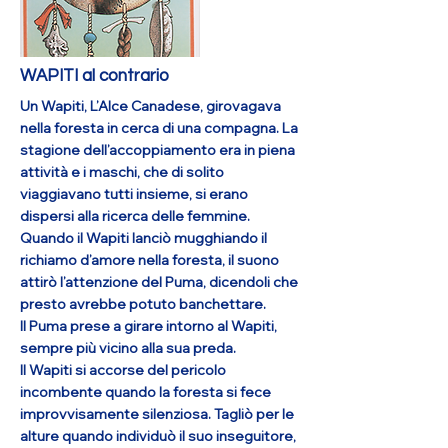
entrerai in contatto con la Montagna
Sacra, il punto della centratura e della
serenità, ed il Grande Spirito ti guiderà.
More
WAPITI al contrario
Un Wapiti, L’Alce Canadese, girovagava
nella foresta in cerca di una compagna. La
stagione dell’accoppiamento era in piena
attività e i maschi, che di solito
viaggiavano tutti insieme, si erano
dispersi alla ricerca delle femmine.
Quando il Wapiti lanciò mugghiando il
richiamo d’amore nella foresta, il suono
attirò l’attenzione del Puma, dicendoli che
presto avrebbe potuto banchettare.
Il Puma prese a girare intorno al Wapiti,
sempre più vicino alla sua preda.
Il Wapiti si accorse del pericolo
incombente quando la foresta si fece
improvvisamente silenziosa. Tagliò per le
alture quando individuò il suo inseguitore,