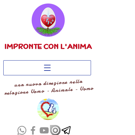
una nuova direzione nella
relazione Uomo - Animale - Uomo