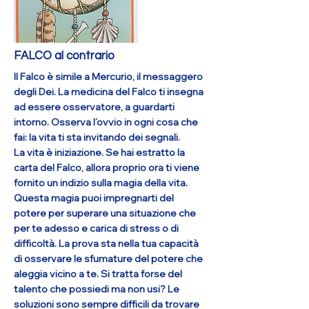
altamente energetico potrebbero
essere una soluzione, insieme a dei
momenti di quiete dedicati a te.
More
FALCO al contrario
Il Falco è simile a Mercurio, il messaggero
degli Dei. La medicina del Falco ti insegna
ad essere osservatore, a guardarti
intorno. Osserva l’ovvio in ogni cosa che
fai: la vita ti sta invitando dei segnali.
La vita è iniziazione. Se hai estratto la
carta del Falco, allora proprio ora ti viene
fornito un indizio sulla magia della vita.
Questa magia puoi impregnarti del
potere per superare una situazione che
per te adesso e carica di stress o di
difficoltà. La prova sta nella tua capacità
di osservare le sfumature del potere che
aleggia vicino a te. Si tratta forse del
talento che possiedi ma non usi? Le
soluzioni sono sempre difficili da trovare