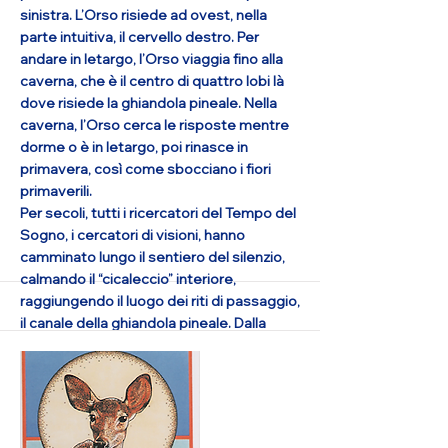
sinistra. L’Orso risiede ad ovest, nella
parte intuitiva, il cervello destro. Per
andare in letargo, l’Orso viaggia fino alla
caverna, che è il centro di quattro lobi là
dove risiede la ghiandola pineale. Nella
caverna, l’Orso cerca le risposte mentre
dorme o è in letargo, poi rinasce in
primavera, così come sbocciano i fiori
primaverili.
Per secoli, tutti i ricercatori del Tempo del
Sogno, i cercatori di visioni, hanno
camminato lungo il sentiero del silenzio,
calmando il “cicaleccio” interiore,
raggiungendo il luogo dei riti di passaggio,
il canale della ghiandola pineale. Dalla
caverna dell’Orso, troverai il sentiero per
la Capanna del Sogno e per gli altri livelli
dell’immaginazione o coscienza. Nello
scegliere l’Orso, il potere del sapere ti ho
invitato ad entrare nel silenzio e