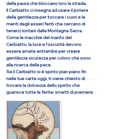
della paura che bloccano loro la strada.
Il Cerbiatto ci insegna ad usare il potere
della gentilezza per toccare i cuori e le
menti degli esseri feriti che cercano di
tenerci lontani dalla Montagna Sacra.
Come le macchie del manto del
Cerbiatto, la luce e l’oscurità devono
essere amate entrambe per creare
gentilezza sicurezza per coloro che sono
alla ricerca della pace.
Se il Cerbiatto si è spinto pian piano fin
nelle tue carte oggi, ti viene chiesto di
trovare la dolcezza dello spirito che
guarisce tutte le ferite: smetti di premere
così intensamente affinché gli altri
cambino e amali così come sono, usa la
delicatezza nella tua situazione attuale e
divieni come la brezza estiva: calda e
amabile. Questo è lo strumento per
risolvere il tuo dilemma. Se la userai,