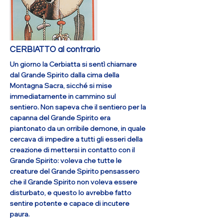
conoscere la Capanna del Sogno, in
modo che i tuoi scopi possono realizzarsi
concretamente. Questa è la forza
dell’Orso.
More
CERBIATTO al contrario
Un giorno la Cerbiatta si sentì chiamare
dal Grande Spirito dalla cima della
Montagna Sacra, sicché si mise
immediatamente in cammino sul
sentiero. Non sapeva che il sentiero per la
capanna del Grande Spirito era
piantonato da un orribile demone, in quale
cercava di impedire a tutti gli esseri della
creazione di mettersi in contatto con il
Grande Spirito: voleva che tutte le
creature del Grande Spirito pensassero
che il Grande Spirito non voleva essere
disturbato, e questo lo avrebbe fatto
sentire potente e capace di incutere
paura.