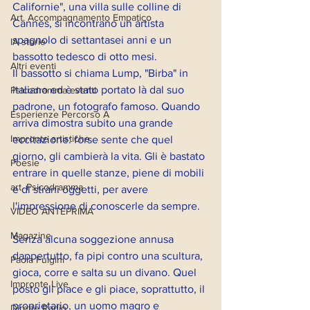
Californie", una villa sulle colline di 
Art. Accompagnamento Empatico
Cannes, si incontrano un artista 
spagnolo di settantasei anni e un 
IA storie
bassotto tedesco di otto mesi. 
Altri eventi
Il bassotto si chiama Lump, "Birba" in 
italiano ed è stato portato là dal suo 
Psicodramma eventi
padrone, un fotografo famoso. Quando 
Esperienze Percorso A
arriva dimostra subito una grande 
Impronte artistiche
eccitazione: forse sente che quel 
giorno, gli cambierà la vita. Gli è bastato 
Poesie
entrare in quelle stanze, piene di mobili 
art. Psicodramma
e di strani oggetti, per avere 
l'impressione di conoscerle da sempre. 
VIDEO ANTEPRIMA
Magazine
Senza alcuna soggezione annusa 
dappertutto, fa pipi contro una scultura, 
Paola Fulgini
gioca, corre e salta su un divano. Quel 
Impronte Live
posto gli piace e gli piace, soprattutto, il 
proprietario, un uomo magro e 
Dirette Radio