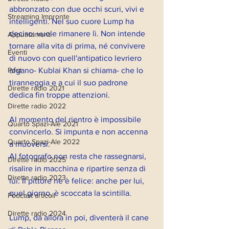
abbronzato con due occhi scuri, vivi e 
Streaming Impronte
intelligenti. Nel suo cuore Lump ha 
deciso: vuole rimanere lì. Non intende 
Appuntamenti
tornare alla vita di prima, né convivere 
Eventi
di nuovo con quell'antipatico levriero 
Post
afgano- Kublai Khan si chiama- che lo 
tiranneggia e a cui il suo padrone 
Dirette radio 2021
dedica fin troppe attenzioni. 
Dirette radio 2022
Al momento del rientro è impossibile 
Quarto Spazi-Ale 2021
convincerlo. Si impunta e non accenna 
Quarto Spazi-Ale 2022
a muoversi. 
Al fotografo non resta che rassegnarsi, 
Dirette radio 2025
risalire in macchina e ripartire senza di 
Dirette radio 2023
lui. Il pittore ne è felice: anche per lui, 
quel giorno, è scoccata la scintilla. 
Podcast articoli
Dirette radio 2024
Lump, da allora in poi, diventerà il cane 