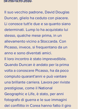
di Pablo Picasso.
Dirette radio 2026
Il suo vecchio padrone, David Douglas 
Duncan, glielo ha ceduto con piacere. 
Li conosce tutt'e due e sa quanto siano 
determinati. Lump lo ha acquistato lui 
stesso, qualche mese prima, in un 
allevamento vicino a Stoccarda. Con 
Picasso, invece, si frequentano da un 
anno e sono diventati amici. 
Il loro incontro è stato imprevedibile. 
Quando Duncan è andato per la prima 
volta a conoscere Picasso, ha da poco 
compiuto quarant'anni e può vantare  
una brillante carriera. Lavora per riviste 
prestigiose, come il National 
Geographic e Life, è stato, per anni 
fotografo di guerra e le sue immagini 
del conflitto in Corea hanno fatto il giro 