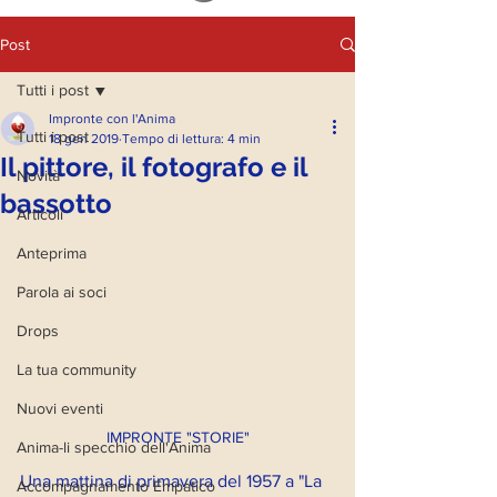
Post
Tutti i post
Impronte con l'Anima
Tutti i post
18 gen 2019
Tempo di lettura: 4 min
Il pittore, il fotografo e il
Novità
bassotto
Articoli
Anteprima
Parola ai soci
Drops
La tua community
Nuovi eventi
IMPRONTE "STORIE"
Anima-li specchio dell'Anima
Una mattina di primavera del 1957 a "La 
Accompagnamento Empatico