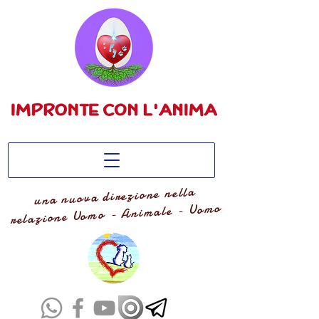
una nuova direzione nella
relazione Uomo - Animale - Uomo