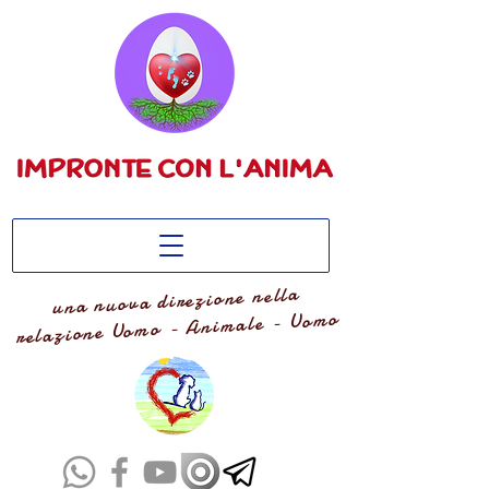
una nuova direzione nella
relazione Uomo - Animale - Uomo