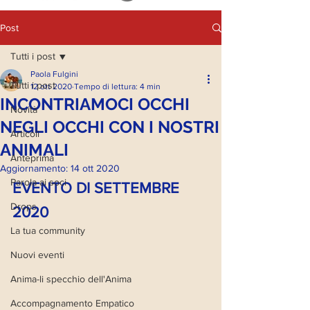
Post
Tutti i post
Paola Fulgini
Tutti i post
12 ott 2020
Tempo di lettura: 4 min
INCONTRIAMOCI OCCHI
Novità
NEGLI OCCHI CON I NOSTRI
Articoli
ANIMALI
Anteprima
Aggiornamento:
14 ott 2020
Parola ai soci
EVENTO DI SETTEMBRE 
Drops
2020
La tua community
Nuovi eventi
Anima-li specchio dell'Anima
Accompagnamento Empatico