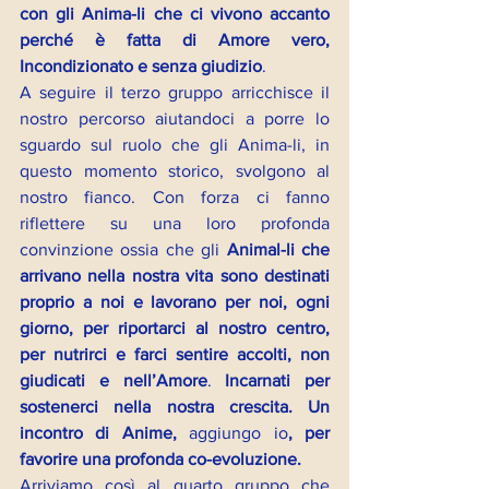
con gli Anima-li che ci vivono accanto 
perché è fatta di Amore vero, 
Incondizionato e senza giudizio
. 
A seguire il terzo gruppo arricchisce il 
nostro percorso aiutandoci a porre lo 
sguardo sul ruolo che gli Anima-li, in 
questo momento storico, svolgono al 
nostro fianco. Con forza ci fanno 
riflettere su una loro profonda 
convinzione ossia che gli 
Animal-li che 
arrivano nella nostra vita sono destinati 
proprio a noi e lavorano per noi, ogni 
giorno, per riportarci al nostro centro, 
per nutrirci e farci sentire accolti, non 
giudicati e nell’Amore
. 
Incarnati per 
sostenerci nella nostra crescita. Un 
incontro di Anime, 
aggiungo io
, per 
favorire una profonda co-evoluzione.
Arriviamo così al quarto gruppo che 