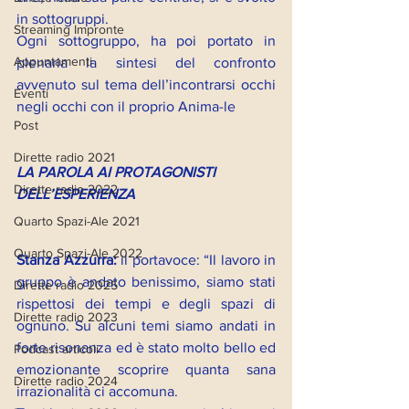
in sottogruppi.
Streaming Impronte
Ogni sottogruppo, ha poi portato in 
Appuntamenti
plenaria la sintesi del confronto 
avvenuto sul tema dell’incontrarsi occhi 
Eventi
negli occhi con il proprio Anima-le  
Post
Dirette radio 2021
LA PAROLA AI PROTAGONISTI 
Dirette radio 2022
DELL’ESPERIENZA
Quarto Spazi-Ale 2021
Quarto Spazi-Ale 2022
Stanza Azzurra: 
il portavoce: “Il lavoro in 
gruppo è andato benissimo, siamo stati 
Dirette radio 2025
rispettosi dei tempi e degli spazi di 
Dirette radio 2023
ognuno. Su alcuni temi siamo andati in 
forte risonanza ed è stato molto bello ed 
Podcast articoli
emozionante scoprire quanta sana 
Dirette radio 2024
irrazionalità ci accomuna.