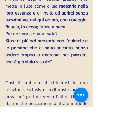
mette in luce come ci sia
 maestria nella 
loro essenza e ci invita ad aprirci senza 
aspettative, nel qui ed ora, con coraggio, 
fiducia, in accoglienza e pace.
Per arrivare a quale meta? 
Stare di più nel presente con l’animale e 
le persone che ci sono accanto, senza 
andare troppo a ricercare nel passato, 
che è già stato vissuto”.
Così il pericolo di chiudersi in una 
relazione esclusiva con il nostro animale 
trova un’apertura verso l’altro. Un altro 
da noi che possiamo incontrare in modo 
autentico portando le qualità di cui ci 
siamo nutriti attraverso la presenza 
costante e continua di un’anima-le al 