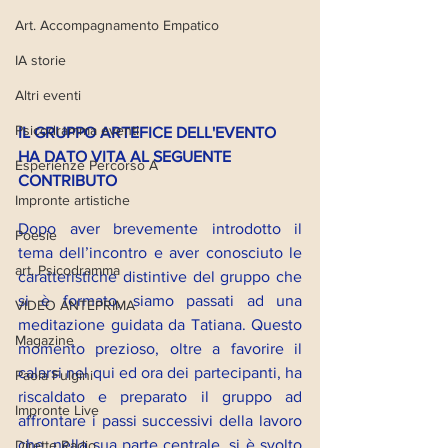
Art. Accompagnamento Empatico
IA storie
Altri eventi
Psicodramma eventi
IL GRUPPO ARTEFICE DELL'EVENTO 
HA DATO VITA AL SEGUENTE 
Esperienze Percorso A
CONTRIBUTO
Impronte artistiche
Dopo aver brevemente introdotto il 
Poesie
tema dell’incontro e aver conosciuto le 
art. Psicodramma
caratteristiche distintive del gruppo che 
si è formato, siamo passati ad una 
VIDEO ANTEPRIMA
meditazione guidata da Tatiana. Questo 
Magazine
momento prezioso, oltre a favorire il 
calarsi nel qui ed ora dei partecipanti, ha 
Paola Fulgini
riscaldato e preparato il gruppo ad 
Impronte Live
affrontare i passi successivi della lavoro 
che, nella sua parte centrale, si è svolto 
Dirette Radio