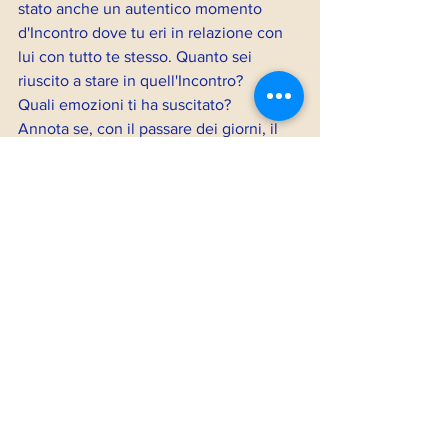
stato anche un autentico momento 
d'Incontro dove tu eri in relazione con 
lui con tutto te stesso. Quanto sei 
riuscito a stare in quell'Incontro?
Quali emozioni ti ha suscitato?
Annota se, con il passare dei giorni, il 
tempo dedicato ai momenti d'Incontro 
autentico si è ampliato.
Quale nutrimento ne ricevi?
LIBRI D'ISPIRAZIONE:
L'arte dell'Incontro
di Pietro Archiati
Vai al link del libro
La vita è l'arte dell'incontro
, Atti del 2° 
convegno nazionale, Istituto 
Internazionale di Psicosintesi Educativa