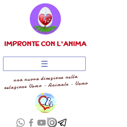
una nuova direzione nella
relazione Uomo - Animale - Uomo