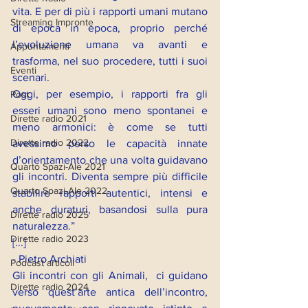
vita. E per di più i rapporti umani mutano 
Streaming Impronte
di epoca in epoca, proprio perché 
l’evoluzione umana va avanti e 
Appuntamenti
trasforma, nel suo procedere, tutti i suoi 
Eventi
scenari.
Oggi, per esempio, i rapporti fra gli 
Post
esseri umani sono meno spontanei e 
Dirette radio 2021
meno armonici: è come se tutti 
Dirette radio 2022
avessimo perso le capacità innate 
d’orientamento che una volta guidavano 
Quarto Spazi-Ale 2021
gli incontri. Diventa sempre più difficile 
Quarto Spazi-Ale 2022
stabilire rapporti autentici, intensi e 
anche duraturi, basandosi sulla pura 
Dirette radio 2025
naturalezza.”
Dirette radio 2023
[...]
- Pietro Archiati
Podcast articoli
Gli incontri con gli Animali,  ci guidano 
Dirette radio 2024
verso quest’arte antica dell’incontro, 