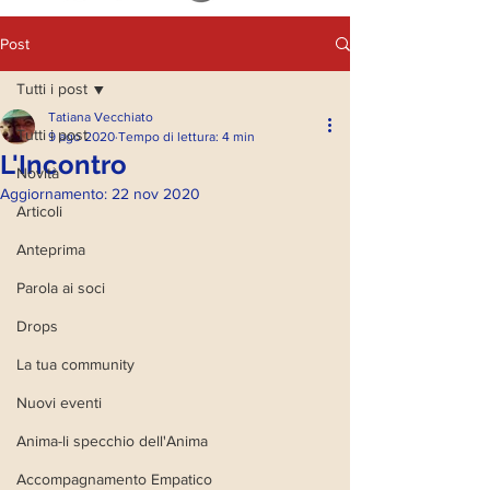
Post
Tutti i post
Tatiana Vecchiato
Tutti i post
9 ago 2020
Tempo di lettura: 4 min
L'Incontro
Novità
Aggiornamento:
22 nov 2020
Articoli
Anteprima
Parola ai soci
Drops
La tua community
Nuovi eventi
Anima-li specchio dell'Anima
Accompagnamento Empatico