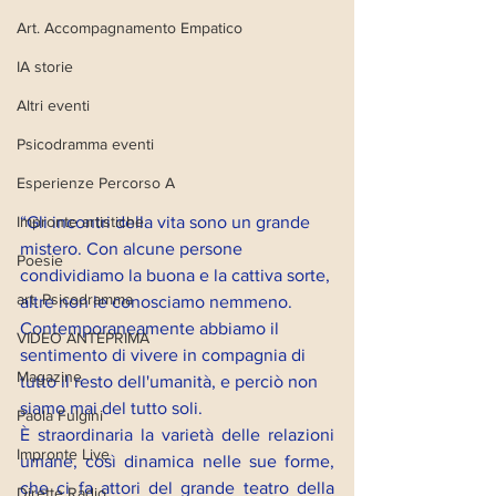
Art. Accompagnamento Empatico
IA storie
Altri eventi
Psicodramma eventi
Esperienze Percorso A
“Gli incontri della vita sono un grande 
Impronte artistiche
mistero. Con alcune persone 
Poesie
condividiamo la buona e la cattiva sorte, 
art. Psicodramma
altre non le conosciamo nemmeno. 
Contemporaneamente abbiamo il 
VIDEO ANTEPRIMA
sentimento di vivere in compagnia di 
Magazine
tutto il resto dell'umanità, e perciò non 
siamo mai del tutto soli.
Paola Fulgini
È straordinaria la varietà delle relazioni 
Impronte Live
umane, così dinamica nelle sue forme, 
che ci fa attori del grande teatro della 
Dirette Radio