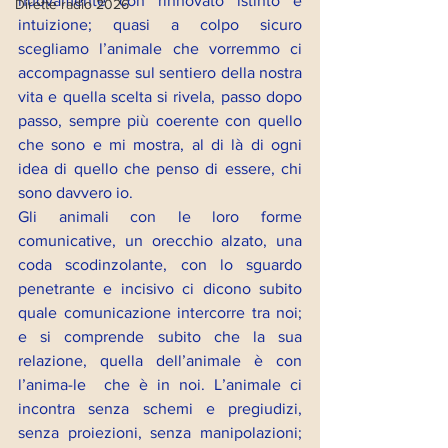
nuovamente con rinnovato istinto e 
Dirette radio 2026
intuizione; quasi a colpo sicuro 
scegliamo l’animale che vorremmo ci 
accompagnasse sul sentiero della nostra 
vita e quella scelta si rivela, passo dopo 
passo, sempre più coerente con quello 
che sono e mi mostra, al di là di ogni 
idea di quello che penso di essere, chi 
sono davvero io.
Gli animali con le loro forme 
comunicative, un orecchio alzato, una 
coda scodinzolante, con lo sguardo 
penetrante e incisivo ci dicono subito 
quale comunicazione intercorre tra noi; 
e si comprende subito che la sua 
relazione, quella dell’animale è con 
l’anima-le  che è in noi. L’animale ci 
incontra senza schemi e pregiudizi, 
senza proiezioni, senza manipolazioni; 