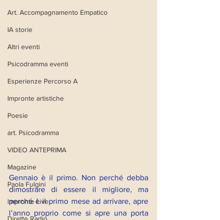
Art. Accompagnamento Empatico
IA storie
Altri eventi
Psicodramma eventi
Esperienze Percorso A
Impronte artistiche
Poesie
art. Psicodramma
VIDEO ANTEPRIMA
Magazine
Gennaio è il primo. Non perché debba 
Paola Fulgini
dimostrare di essere il migliore, ma 
perché è il primo mese ad arrivare, apre 
Impronte Live
l’anno proprio come si apre una porta 
Dirette Radio