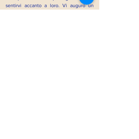
sentirvi accanto a loro. Vi auguro un 
mese lento quando serve, imperfetto 
quanto basta, ma autentico e capace di 
nutrire l’anima, la felicità e il legame con 
tutti gli altri esseri viventi.
Buon inizio
Silvia
Articoli
Anteprima
Mostra tutti
Post correlati