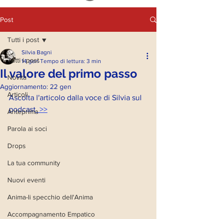
Post
Tutti i post
Silvia Bagni
Tutti i post
14 gen
Tempo di lettura: 3 min
Il valore del primo passo
Novità
Aggiornamento:
22 gen
Articoli
Ascolta l'articolo dalla voce di Silvia sul 
podcast
 >>
Anteprima
Parola ai soci
Drops
La tua community
Nuovi eventi
Anima-li specchio dell'Anima
Accompagnamento Empatico