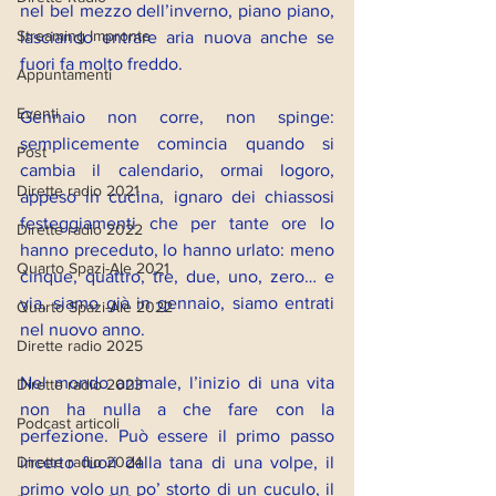
nel bel mezzo dell’inverno, piano piano, 
Streaming Impronte
lasciando entrare aria nuova anche se 
fuori fa molto freddo.
Appuntamenti
Eventi
Gennaio non corre, non spinge: 
semplicemente comincia quando si 
Post
cambia il calendario, ormai logoro, 
Dirette radio 2021
appeso in cucina, ignaro dei chiassosi 
festeggiamenti che per tante ore lo 
Dirette radio 2022
hanno preceduto, lo hanno urlato: meno 
Quarto Spazi-Ale 2021
cinque, quattro, tre, due, uno, zero… e 
via, siamo già in gennaio, siamo entrati 
Quarto Spazi-Ale 2022
nel nuovo anno.
Dirette radio 2025
Nel mondo animale, l’inizio di una vita 
Dirette radio 2023
non ha nulla a che fare con la 
Podcast articoli
perfezione. Può essere il primo passo 
incerto fuori dalla tana di una volpe, il 
Dirette radio 2024
primo volo un po’ storto di un cuculo, il 