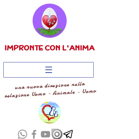
una nuova direzione nella
relazione Uomo - Animale - Uomo