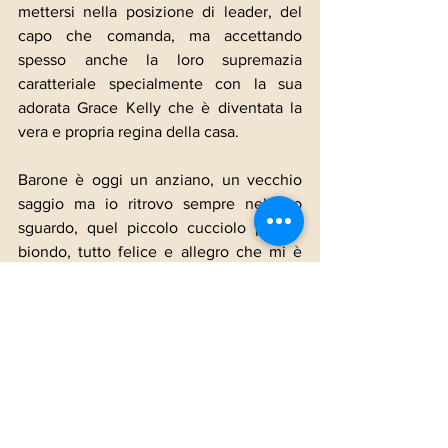
mettersi nella posizione di leader, del 
capo che comanda, ma accettando 
spesso anche la loro supremazia 
caratteriale specialmente con la sua 
adorata Grace Kelly che è diventata la 
vera e propria regina della casa.
Barone è oggi un anziano, un vecchio 
saggio ma io ritrovo sempre nel suo 
sguardo, quel piccolo cucciolo peloso 
biondo, tutto felice e allegro che mi è 
salito in braccio 15 anni e mezzo fa, in 
un nevoso giorno di novembre e mi ha 
guardato dritto negli occhi per capire se 
si poteva fidare di me da allora in poi. 
Non so se lo sapete ma la spinta a 
ricercare il contatto visivo con l’uomo è 
totalmente assente nei lupi ed è tipica 