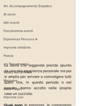
Art. Accompagnamento Empatico
IA storie
Altri eventi
Psicodramma eventi
Esperienze Percorso A
Impronte artistiche
Poesie
art. Psicodramma
La storia che leggerete prende spunto 
da una mia esperienza personale ma poi 
VIDEO ANTEPRIMA
si amplia per arrivare a coinvolgere tutti 
Magazine
quelli che, in questo periodo o nel 
passato, hanno accolto nelle proprie 
Paola Fulgini
case un cucciolo.
Impronte Live
Quali sono le emozioni, le connessioni 
Dirette Radio