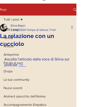
Post
Tutti i post
Silvia Bagni
Tutti i post
3 mag 2024
Tempo di lettura: 7 min
La relazione con un
Novità
cucciolo
Articoli
Anteprima
Ascolta l'articolo dalla voce di Silvia sul 
Parola ai soci
podcast 
 >>   
Drops
La tua community
Nuovi eventi
Anima-li specchio dell'Anima
Accompagnamento Empatico