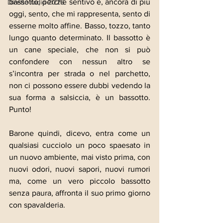
bassotto, perché sentivo e, ancora di più 
Dirette radio 2026
oggi, sento, che mi rappresenta, sento di 
esserne molto affine. Basso, tozzo, tanto 
lungo quanto determinato. Il bassotto è 
un cane speciale, che non si può 
confondere con nessun altro se 
s’incontra per strada o nel parchetto, 
non ci possono essere dubbi vedendo la 
sua forma a salsiccia, è un bassotto. 
Punto! 
Barone quindi, dicevo, entra come un 
qualsiasi cucciolo un poco spaesato in 
un nuovo ambiente, mai visto prima, con 
nuovi odori, nuovi sapori, nuovi rumori 
ma, come un vero piccolo bassotto 
senza paura, affronta il suo primo giorno 
con spavalderia.