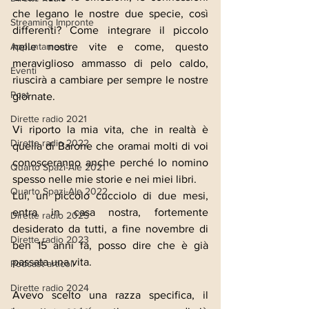
che legano le nostre due specie, così 
Streaming Impronte
differenti? Come integrare il piccolo 
nelle nostre vite e come, questo 
Appuntamenti
meraviglioso ammasso di pelo caldo, 
Eventi
riuscirà a cambiare per sempre le nostre 
Post
giornate.
Dirette radio 2021
Vi riporto la mia vita, che in realtà è 
Dirette radio 2022
quella di Barone che oramai molti di voi 
conosceranno anche perché lo nomino 
Quarto Spazi-Ale 2021
spesso nelle mie storie e nei miei libri.
Quarto Spazi-Ale 2022
Lui, un piccolo cucciolo di due mesi, 
entra in casa nostra, fortemente 
Dirette radio 2025
desiderato da tutti, a fine novembre di 
Dirette radio 2023
ben 15 anni fa, posso dire che è già 
passata una vita.
Podcast articoli
Dirette radio 2024
Avevo scelto una razza specifica, il 